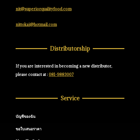
nit@superiorqualityfood.com
nittokai@hotmail.com
Distributorship
If you are interested in becoming a new distributor,
please contact at :
081-9883007
Service
บัญชีของฉัน
ขอใบเสนอราคา